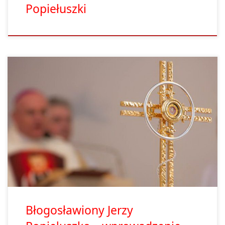
Popiełuszki
W niedzielę, 13 kwietnia, miało miejsce uroczyste wprowadzenie
relikwii bł. Jerzego Popiełuszki do parafii pw. Świętego Ducha w
Inowrocławiu. Mszy św. przewodniczył oraz homilię wygłosił
gnieźnieński biskup pomocniczy Krzysztof Wętkowski. W
słowie skierowanym do wiernych bp Wętkowski podkreślił, że
Chrystus przychodzi do swoich uczniów przez codzienność. W
taki sam […]
Błogosławiony Jerzy