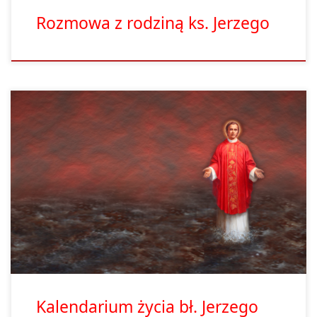
Rozmowa z rodziną ks. Jerzego
DZIECIŃSTWO I MŁODOŚĆ 14 IX 1947 We wsi Okopy należącej
do parafii świętych Apostotów Piotra i Pawła w Suchowoli
(wówczas część archidiecezji wileńskiej w granicach Polski,
obecnie archidiecezja białostocka), w rodzinie Marianny, z d.
Gniedziejko i Władystawa Popiełuszków, urodził się chtopiec. Był
trzecim dzieckiem w rodzinie, po Teresie i Józefie. Jego rodzice
byli rolnikami gospodarującymi na 17 ha. 16 […]
Kalendarium życia bł. Jerzego