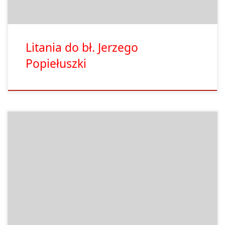
Litania do bł. Jerzego
Popiełuszki
Ostatnia liturgia Mszy św. i nabożeństwo różańcowe
celebrowane przez ks. Jerzego miały rozpocząć się o godzinie
18.00. Ksiądz Jurek przyjechał do Bydgoszczy o godzinie 16.00.
Już od samego początku mówił nam, że czuje się nie najlepiej.
Miał gorączkę, więc ks. Jerzy Osiński dał mu jakąś tabletkę. Gość
nie chciał nic […]