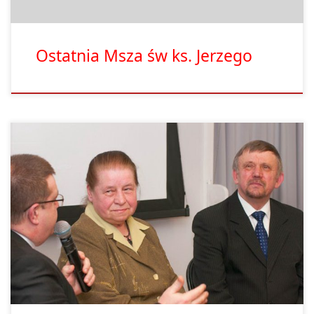
Ostatnia Msza św ks. Jerzego
Wprowadzenie relikwii błogosławionego Jerzego Popiełuszki
poprzedziła sesja popularna zorganizowane w Instytucie
Prymasa Józefa Glempa. W jej trakcie ks. dr Grzegorz Iwiński
rozmawiał z rodziną ks. Jerzego, jego bratem i bratową –
Józefem i Alefredą Popiełuszko. Poniżej prezentujemy obszerne
fragmenty tej rozmowy. Ks. Proboszcz (KS): Na początku może
takie pytanie: mieć […]