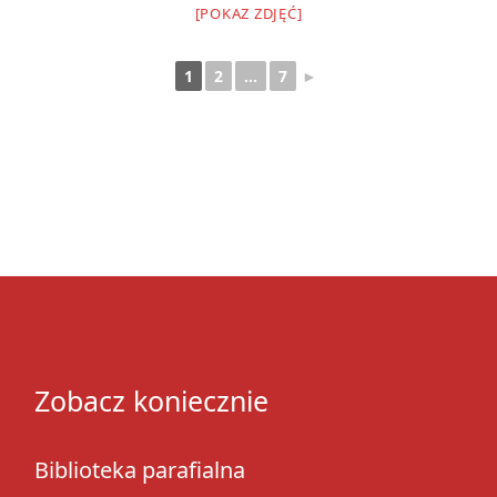
[POKAZ ZDJĘĆ]
1
2
...
7
►
Zobacz koniecznie
Biblioteka parafialna