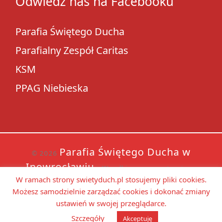
Odwiedź nas na Facebooku
Parafia Świętego Ducha
Parafialny Zespół Caritas
KSM
PPAG Niebieska
Parafia Świętego Ducha w
© 2026
Inowrocławiu
– Wszelkie prawa zastrzeżone
W ramach strony swietyduch.pl stosujemy pliki cookies.
WP
Motyw Customizr
Oparte na
– Zaprojektowano z
Możesz samodzielnie zarządzać cookies i dokonać zmiany
ustawień w swojej przeglądarce.
Szczegóły
Akceptuję