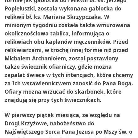
formie jak gablotka do relikwii bł. ks. Jerzego
Popiełuszki, została wykonana gablotka do
relikwii bł. ks. Mariana Skrzypczaka. W
minionym tygodniu została także wmurowana
okolicznościowa tablica, informująca o
relikwiach obu kapłanów męczenników. Przed
relikwiarzami, w trochę innej formie niż przed
Michałem Archaniołem, został postawiony
także świecznik ofiarniczy, gdzie można
zapalać świece w tych intencjach, które chcemy
za Ich wstawiennictwem zanosić do Pana Boga.
Ofiary można wrzucać do skarbonek, które
znajdują się przy tych świecznikach.
W pierwszy piątek miesiąca, ze względu na
Drogi Krzyżowe, nabożeństwo do
Najświętszego Serca Pana Jezusa po Mszy św. o