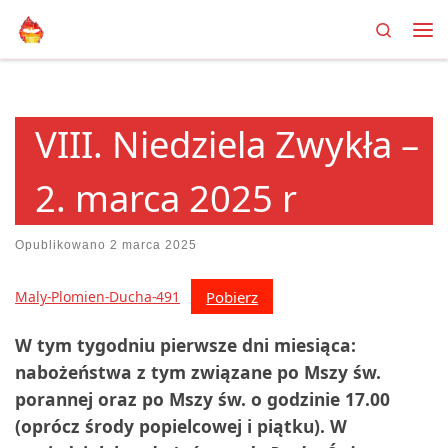
Search
Przejdź do treści
Me
VIII. Niedziela Zwykła –
2. marca 2025 r
Opublikowano
2 marca 2025
Pobierz
Maly-Plomien-Ducha-491
W tym tygodniu pierwsze dni miesiąca:
nabożeństwa z tym związane po Mszy św.
porannej oraz po Mszy św. o godzinie 17.00
(oprócz środy popielcowej i piątku).
W