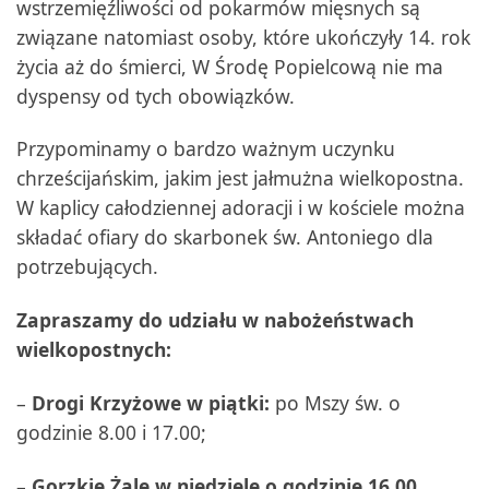
wstrzemięźliwości od pokarmów mięsnych są
związane natomiast osoby, które ukończyły 14. rok
życia aż do śmierci, W Środę Popielcową nie ma
dyspensy od tych obowiązków.
Przypominamy o bardzo ważnym uczynku
chrześcijańskim, jakim jest jałmużna wielkopostna.
W kaplicy całodziennej adoracji i w kościele można
składać ofiary do skarbonek św. Antoniego dla
potrzebujących.
Zapraszamy do udziału w nabożeństwach
wielkopostnych:
–
Drogi Krzyżowe w piątki:
po Mszy św. o
godzinie 8.00 i 17.00;
–
Gorzkie Żale w niedziele o godzinie 16.00